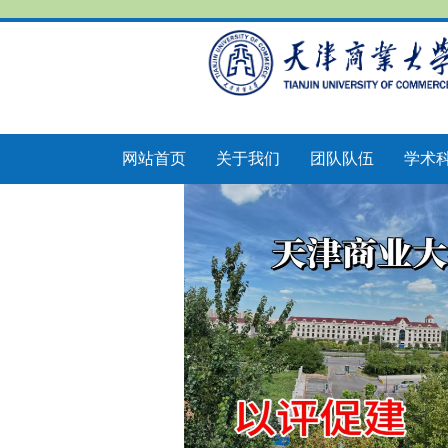
网站首页
关于我们
团队队伍
学术