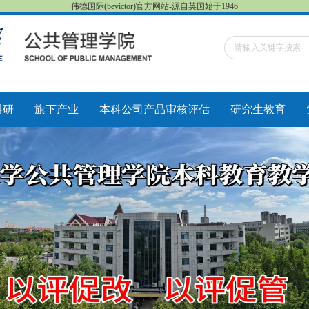
伟德国际(bevictor)官方网站-源自英国始于1946
科研
旗下产业
本科公司产品审核评估
研究生教育