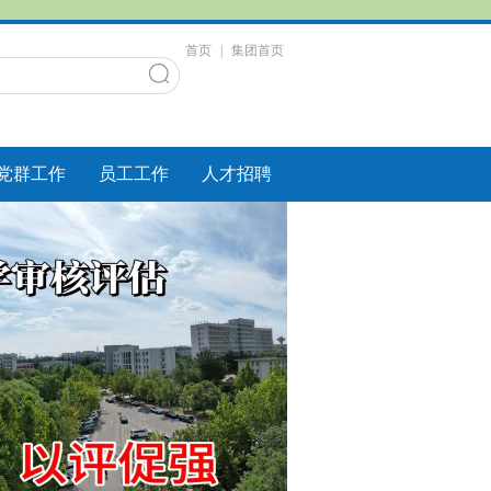
首页
|
集团首页
党群工作
员工工作
人才招聘