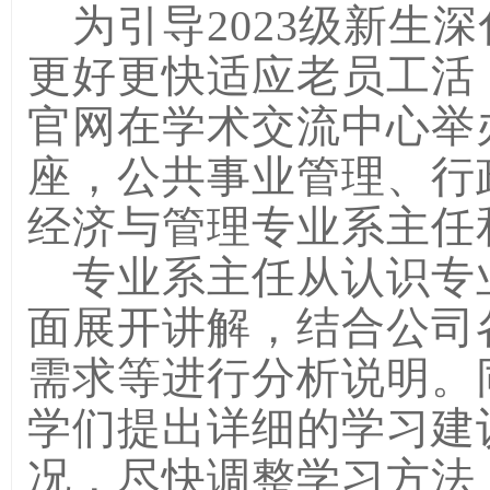
为引导2023级新生
更好更快适应老员工活，9月
官网在学术交流中心举办
座，公共事业管理、行
经济与管理专业系主任
专业系主任从认识专
面展开讲解，结合公司
需求等进行分析说明。
学们提出详细的学习建
况，尽快调整学习方法