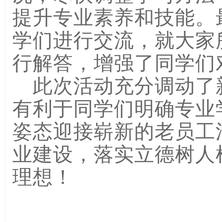
提升专业素养和技能。
学们进行交流，就大家
行解答，增强了同学们
此次活动充分调动了
有利于同学们明确专业
姿态迎接崭新的老员工
业建设，落实立德树人
理想！