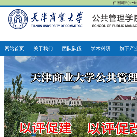
伟德国际(bevi
网站首页
关于我们
团队队伍
学术科研
旗下产