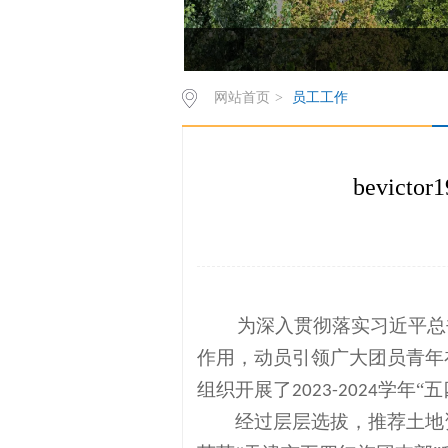
网站首页
>
员工工作
bevic
为深入贯彻落实习近平总
作用，动员引领广大团员青年在
组织开展了
学年“五
2023-2024
经过层层选拔，推荐土地