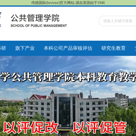
伟德国际(bevictor)官方网站-源自英国始于1946
科研
旗下产业
本科公司产品审核评估
研究生教育