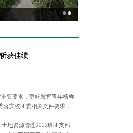
”中斩获佳绩
”重要要求，更好发挥青年榜样
网团委落实校团委相关文件要求，
，土地资源管理
班团支部
2002