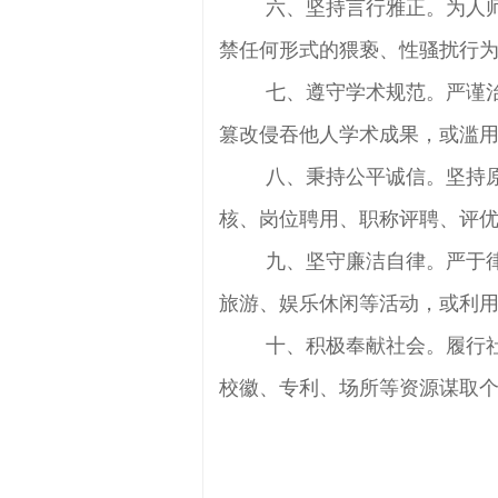
六、坚持言行雅正。为人师
禁任何形式的猥亵、性骚扰行
七、遵守学术规范。严谨治
篡改侵吞他人学术成果，或滥
八、秉持公平诚信。坚持原
核、岗位聘用、职称评聘、评
九、坚守廉洁自律。严于律
旅游、娱乐休闲等活动，或利
十、积极奉献社会。履行社
校徽、专利、场所等资源谋取