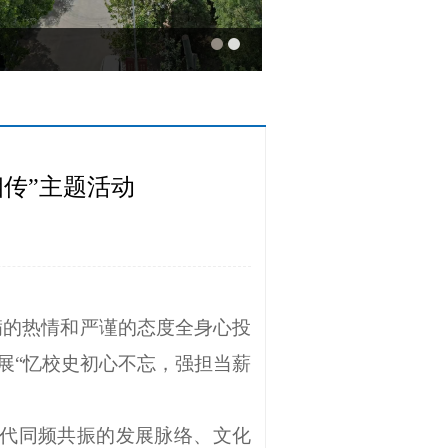
传”主题活动
满的热情和严谨的态度全身心投
展“忆校史初心不忘，强担当薪
时代同频共振的发展脉络、文化