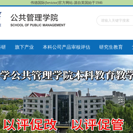
伟德国际(bevictor)官方网站-源自英国始于1946
科研
旗下产业
本科公司产品审核评估
研究生教育