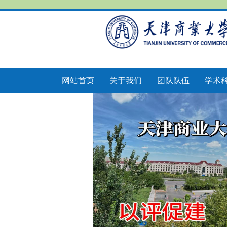
网站首页
关于我们
团队队伍
学术