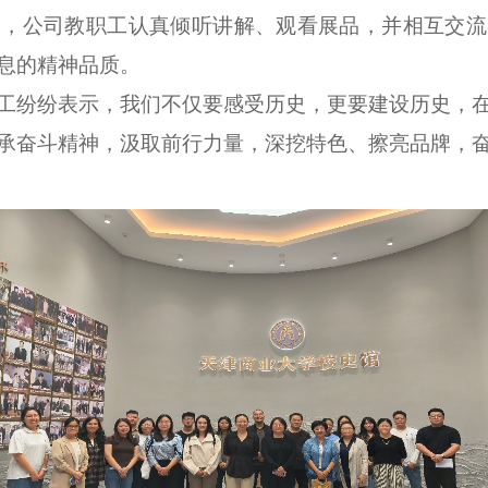
中，公司教职工认真倾听讲解、观看展品，并相互交流
息的精神品质。
工纷纷表示，我们不仅要感受历史，更要建设历史，
承奋斗精神，汲取前行力量，深挖特色、擦亮品牌，