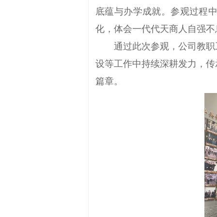
底蕴与办学成就。参观过程
化，体会一代代天商人自强不
通过此次参观，公司教职
设等工作中持续深耕发力，传
篇章。