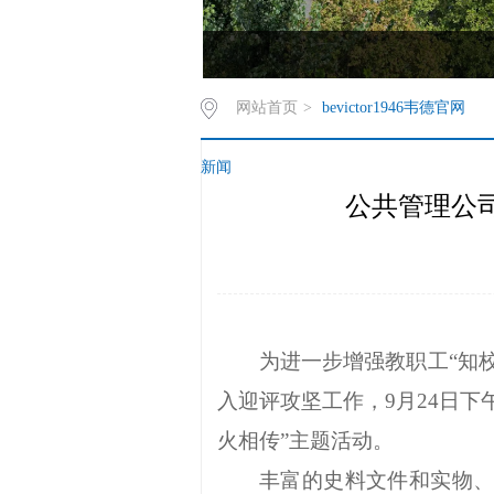
网站首页
>
bevictor1946韦德官网
新闻
公共管理公
为进一步增强教职工
“知
入迎评攻坚工作，9月24日
火相传”主题活动。
丰富的史料文件和实物