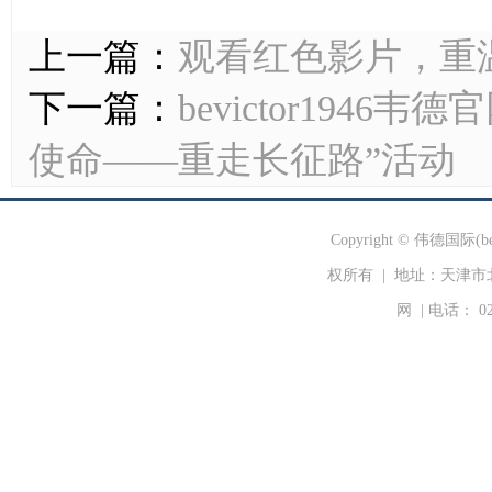
上一篇：
观看红色影片，重
下一篇：
bevictor194
使命——重走长征路”活动
Copyright © 伟德国际
权所有
|
地址：天津市北辰
网 | 电话： 02