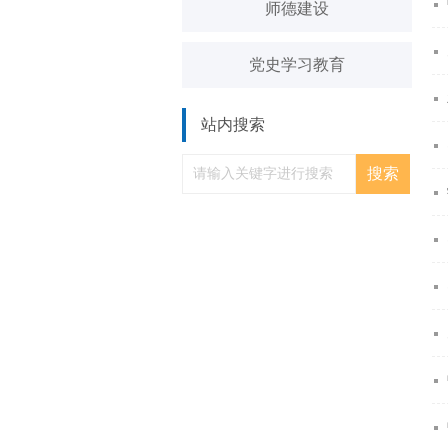
师德建设
党史学习教育
站内搜索