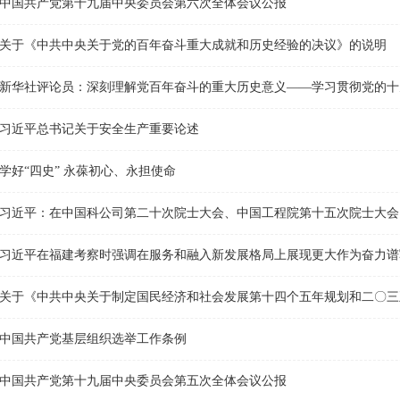
中国共产党第十九届中央委员会第六次全体会议公报
关于《中共中央关于党的百年奋斗重大成就和历史经验的决议》的说明
新华社评论员：深刻理解党百年奋斗的重大历史意义——学习贯彻党的十
习近平总书记关于安全生产重要论述
学好“四史” 永葆初心、永担使命
中国共产党基层组织选举工作条例
中国共产党第十九届中央委员会第五次全体会议公报