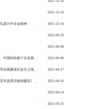
2021-12-16
2021-12-16
九届六中全会精神
2021-12-16
2021-06-29
2021-06-09
习近平：在中国科公司第二十次院士大会、中国工程院第十五次院士大会、中国科协第十次全国代表大会上的讲话
2021-06-09
习近平在福建考察时强调在服务和融入新发展格局上展现更大作为奋力谱写全面建设社会主义现代化国家福建篇章
2021-04-27
关于《中共中央关于制定国民经济和社会发展第十四个五年规划和二〇三五年远景目标的建议》的说明
2021-04-16
2021-04-14
2021-03-25